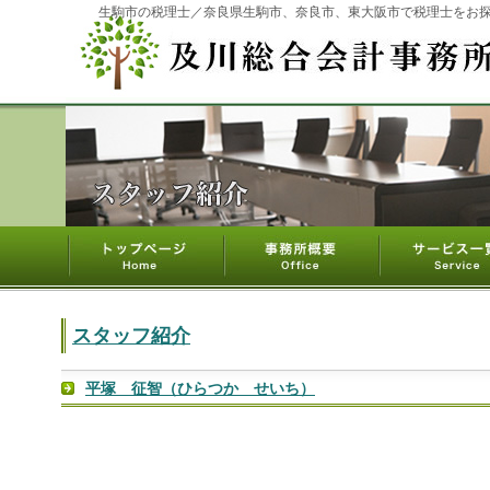
生駒市の税理士／奈良県生駒市、奈良市、東大阪市で税理士をお
スタッフ紹介
平塚 征智（ひらつか せいち）