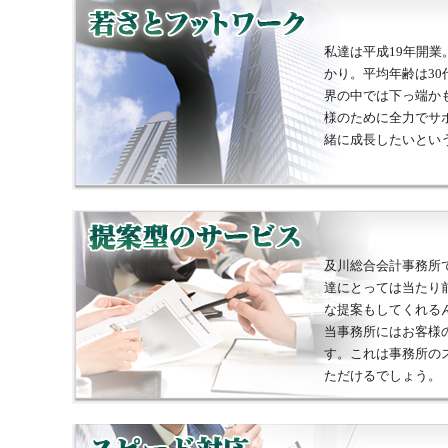
私達は平成19年開
かり。平均年齢は30
界の中では下っ端か
様のために全力でサ
緒に成長したいとい
及川総合会計事務所
達にとっては当たり
な提案もしてくれる
当事務所にはお客様
す。これは事務所の
ただけるでしょう。