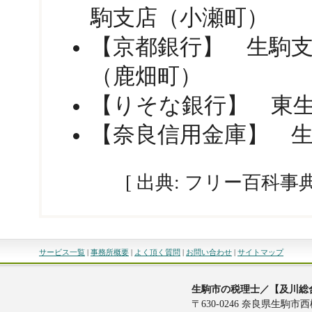
駒支店（小瀬町）
【京都銀行】 生駒
（鹿畑町）
【りそな銀行】 東
【奈良信用金庫】 
[ 出典: フリー百科事典
サービス一覧
|
事務所概要
|
よく頂く質問
|
お問い合わせ
|
サイトマップ
生駒市の税理士／【及川総
〒630-0246 奈良県生駒市